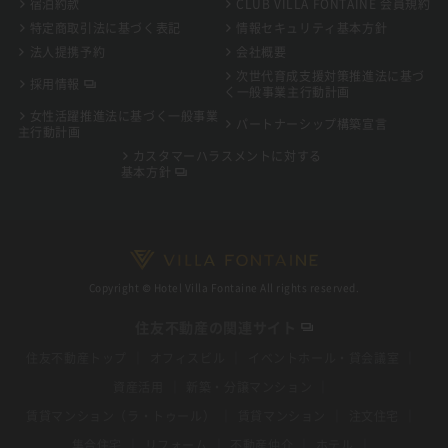
宿泊約款
CLUB VILLA FONTAINE 会員規約
特定商取引法に基づく表記
情報セキュリティ基本方針
法人提携予約
会社概要
次世代育成支援対策推進法に基づ
採用情報
く一般事業主行動計画
女性活躍推進法に基づく一般事業
パートナーシップ構築宣言
主行動計画
カスタマーハラスメントに対する
基本方針
Copyright © Hotel Villa Fontaine All rights reserved.
住友不動産の関連サイト
住友不動産トップ
オフィスビル
イベントホール・貸会議室
資産活用
新築・分譲マンション
賃貸マンション（ラ・トゥール）
賃貸マンション
注文住宅
集合住宅
リフォーム
不動産仲介
ホテル