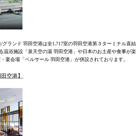
港
/
グランド 羽田空港は全
1,717
室の羽田空港第３ターミナル直結
る温浴施設「泉天空の湯 羽田空港」や日本のお土産や食事が
・宴会場「ベルサール 羽田空港」が併設されております。
羽田空港】