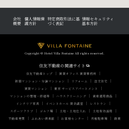
会社
個人情報保
特定商取引法に基
情報セキュリティ
概要
護方針
づく表記
基本方針
Copyright © Hotel Villa Fontaine All rights reserved.
住友不動産の関連サイト
住友不動産トップ
賃貸オフィス 賃貸事務所
新築マンション・分譲マンション
リフォーム
注文住宅
賃貸マンション
東京 サービスアパートメント
マンションの管理・修繕等
ハウスクリーニング
資産運用商品
インテリア家具
イベントホール 貸会議室
レストラン
スポーツクラブ
ゴルフ場
土地・土地仕入れ
土地有効活用
不動産売買
ふれあい倶楽部
お客様センター
月極駐車場
商業