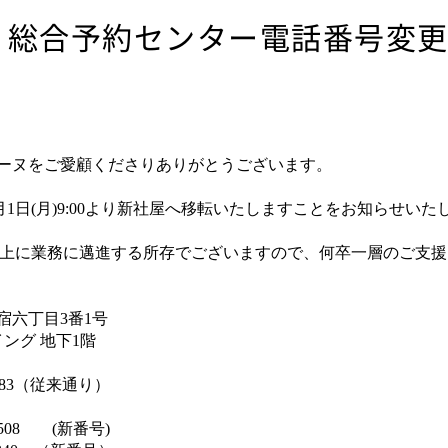
・総合予約センター電話番号変
ーヌをご愛顧くださりありがとうございます。
月1日
(
月
)9:00
より新社屋へ移転いたしますことをお知らせいた
上に業務に邁進する所存でございますので、何卒一層のご支援
六丁目
3
番
1
号
 地下
1
階
83
（従来通り）
508
(
新番号
)