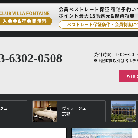
会員ベストレート保証 宿泊予約いつ
CLUB VILLA FONTAINE
ポイント最大15%還元&優待特典
入会金&年会費無料
ベストレート保証条件・会員制度に
3-6302-0508
受付時間：9:00〜20:0
※上記時間以外は各ホテ
We
ジュ
ヴィラージュ
京都