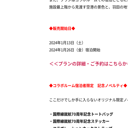
施設最上階から見渡す空港の景色と、羽田の地
◆販売開始日◆
2024
年
1
月
13
日（土）
2024
年
1
月
26
日（金）宿泊開始
＜＜プランの詳細・ご予約はこちらか
◆コラボルーム宿泊者限定 記念ノベルティ◆
ここだけでしか手に入らないオリジナル限定ノ
・国際線就航
70
周年記念トートバッグ
・国際線就航
70
周年記念ステッカー