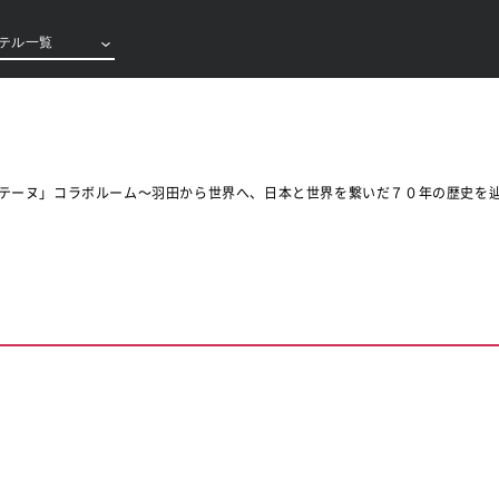
テル一覧
ンテーヌ」コラボルーム～羽田から世界へ、日本と世界を繋いだ７０年の歴史を