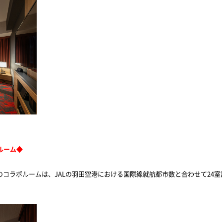
ルーム
◆
のコラボルームは、
JAL
の羽田空港における国際線就航都市数と合わせて
24
室