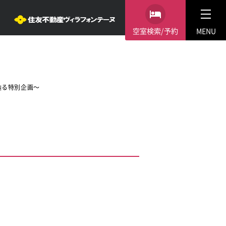
空室検索/予約
MENU
辿る特別企画～