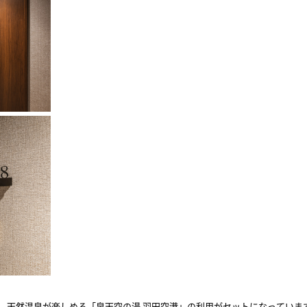
、天然温泉が楽しめる「泉天空の湯 羽田空港」の利用がセットになっていま