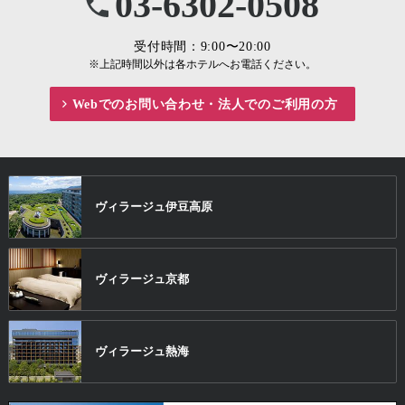
03-6302-0508
受付時間：9:00〜20:00
※上記時間以外は各ホテルへお電話ください。
Webでのお問い合わせ・
法人でのご利用の方
ヴィラージュ
伊豆高原
ヴィラージュ
京都
ヴィラージュ
熱海