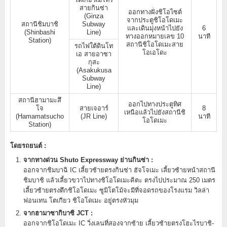
สายกินซ่า
ออกทางฝั่งชิโอไซต์
(Ginza
จากประตูชิโอโดเมะ
สถานีชิมบาชิ
Subway
และเดินมุ่งหน้าไปยัง
6
(Shinbashi
Line)
ทางออกหมายเลข 10
นาที
Station)
สถานีชิโอโดเมะสาย
รถไฟใต้ดินโท
โอเอโดะ
เอ สายอาซา
กุสะ
(Asakukusa
Subway
Line)
สถานีฮามามะสึ
ออกไปทางประตูทิศ
โจ
สายเจอาร์
8
เหนือแล้วไปยังสถานีชิ
(Hamamatsucho
(JR Line)
นาที
โอโดเมะ
Station)
โดยรถยนต์ :
จากทางด่วน Shuto Expressway ย่านกินซ่า :
ออกจากชิมบาฉิ IC เลี้ยวซ้ายตรงกินซ่า ฮัจโจเมะ เลี้ยวซ้ายหน้าสถานี
ชิมบาชิ แล้วเลี้ยวขวาไปทางชิโอโดเมะคิตะ ตรงไปประมาณ 250 เมตร
เลี้ยวซ้ายตรงตึกชิโอโดเมะ ซูมิโตโม้จะมีที่จอดรถของโรงแรม วิลล่า
ฟอนเทน โตเกียว ชิโอโดเมะ อยู่ตรงหัวมุม
จากฮามาซากิบาซิ JCT :
ออกจากชิโอโดเมะ IC วิ่งเลนที่สองจากซ้าย เลี้ยวซ้ายตรงโฮะไรบาชิ-