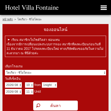
หน้าหลัก
>
โตเกียว - ชิโอโดเมะ
จองออนไลน์
เรียน สมาชิกเว็บไซต์วิลล่า ฟอนเทน
เนื่องจากมีการเปลี่ยนแปลงระบบการจอง สมาชิกที่ลงทะเบียนก่อนวันที่
11 ธันวาคม 2017 โปรดลงทะเบียนใหม่ ทางบริษัทต้องขออภัยในความไม่
สะดวกมา ณ ที่นี่ด้วยค่ะ
เลือกโรงแรม
วันที่เช็คอิน
from
Until
จำนวนผู้เข้าพักต่อห้อง
วิธีการสืบค้น
ตามแผนที่พัก
/1room
ตามประเภทห้องพัก
จำนวนห้องพัก