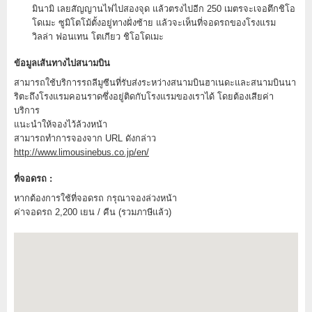
มินามิ เลยสัญญานไฟไปสองจุด แล้วตรงไปอีก 250 เมตรจะเจอตึกชิโอ
โดเมะ ซูมิโตโม้ตั้งอยู่ทางฝั่งซ้าย แล้วจะเห็นที่จอดรถของโรงแรม
วิลล่า ฟอนเทน โตเกียว ชิโอโดเมะ
ข้อมูลเส้นทางไปสนามบิน
สามารถใช้บริการรถลีมูซีนที่รับส่งระหว่างสนามบินฮาเนดะและสนามบินนา
ริตะถึงโรงแรมคอนราดซึ่งอยู่ติดกับโรงแรมของเราได้ โดยต้องเสียค่า
บริการ
แนะนำให้จองไว้ล้วงหน้า
สามารถทำการจองจาก URL ดังกล่าว
http://www.limousinebus.co.jp/en/
ที่จอดรถ :
หากต้องการใช้ที่จอดรถ กรุณาจองล่วงหน้า
ค่าจอดรถ 2,200 เยน / คืน (รวมภาษีแล้ว)