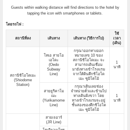
Guests within walking distance will find directions to the hotel by
tapping the icon with smartphones or tablets.
โดยรถไฟ :
ใช้
สถานีที่ลง
เส้นทาง
เส้นทาง (วิธีการไป)
เวลา
(เดิน)
กรุณาออกทางออก
โทเอ สายโอ
หมายเลข 10 ของ
เอโดะ
สถานีชิโอโดเมะ จะ
1
(Oedo
สามารถเดินเชื่อม
นาที
Subway
มายังทางเข้าโรงแรม
Line)
จากใต้ดินตึกชิโอโด
สถานีชิโอโดเมะ
เมะ ซูมิโตโม้
(Shiodome
Station)
กรุณาเดินเลยช่อง
สายยูริคาโม
จำหน่ายตั๋วและข้ามไป
เมะ
ทางเดินฝั่งขวา โดย
1
(Yurikamome
ทางเข้าโรงแรมจะอยู่
นาที
Line)
ชั้นสองของตึกชิโอโด
เมะ ซูมิโตโม้
สายเจอาร์
(JR Line)
โตเกียวเมโทร