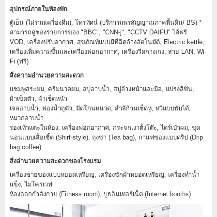
อุปกรณ์ภายในห้องพัก
ตู้เย็น (ไม่รวมเครื่องดื่ม), โทรทัศน์ (บริการแพร่สัญญาณภาคพื้นดิน/ BS) *
สามารถดูช่องรายการของ "BBC", "CNN-j", "CCTV DAIFU" ได้ฟรี
VOD, เครื่องปรับอากาศ, สุขภัณท์แบบมีที่ฉีดล้างอัตโนมัติ, Electric kettle,
เครื่องเพิ่มความชื้นและเครื่องฟอกอากาศ, เครื่องรีดกางเกง, สาย LAN, Wi-
Fi (ฟรี)
สิ่งความอำนวยความสะดวก
แชมพูสระผม, ครีมนวดผม, สบู่อาบน้ำ, สบู่ล้างหน้าและมือ, แปรงสีฟัน,
ผ้าเช็ดตัว, ผ้าเช็ดหน้า
เจลอาบน้ำ, ฟองน้ำถูตัว, มีดโกนหนวด, สำลีก้านเช็ดหู, หวีแบบพับได้,
หมวกอาบน้ำ
รองเท้าแตะในห้อง, เครื่องฟอกอากาศ, กระจกเงาตั้งโต๊ะ, ไดร์เป่าผม, ชุด
นอนแบบเสื้อเชิ้ต (Shirt-style), ถุงชา (Tea bag), กาแฟซองแบบดริป (Drip
bag coffee)
สิ่งอำนวยความสะดวกของโรงแรม
เครื่องขายของแบบหยอดเหรียญ, เครื่องซักผ้าหยอดเหรียญ, เครื่องทำน้ำ
แข็ง, ไมโครเวฟ
ห้องออกกำลังกาย (Fitness room), บูธอินเทอร์เน็ต (Internet booths)