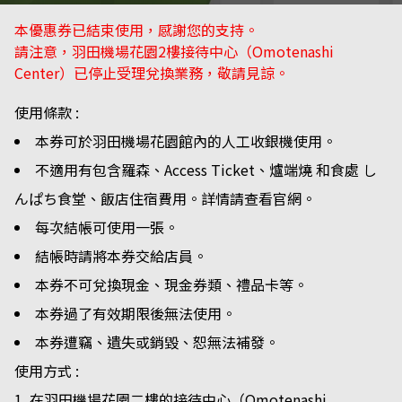
本優惠券已結束使用，感謝您的支持。
請注意，羽田機場花園2樓接待中心（Omotenashi
Center）已停止受理兌換業務，敬請見諒。
使用條款 :
本券可於羽田機場花園館內的人工收銀機使用。
不適用有包含羅森、Access Ticket、爐端燒 和食處 し
んぱち食堂、飯店住宿費用。詳情請查看官網。
每次結帳可使用一張。
結帳時請將本券交給店員。
本券不可兌換現金、現金券類、禮品卡等。
本券過了有效期限後無法使用。
本券遭竊、遺失或銷毀、恕無法補發。
使用方式 :
在羽田機場花園二樓的接待中心（Omotenashi